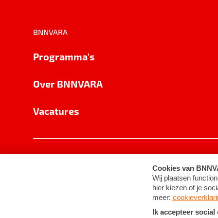
BNNVARA
Programma's
Over BNNVARA
Vacatures
Privacy
Cookie-instellingen
Algemene 