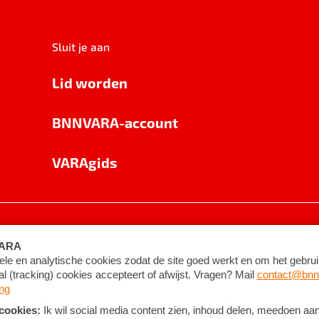
Sluit je aan
Lid worden
BNNVARA-account
VARAgids
voorwaarden
©
2026
BNNVARA