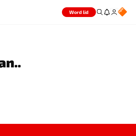
Word lid
an..