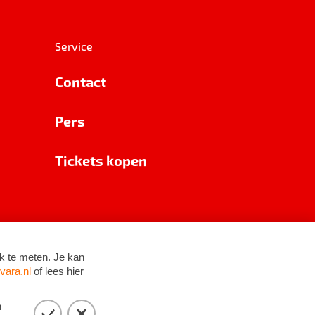
Service
Contact
Pers
Tickets kopen
RSIN 8531 62 402