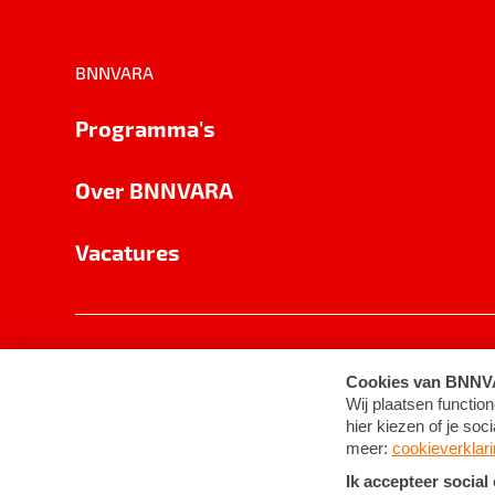
BNNVARA
Programma's
Over BNNVARA
Vacatures
Privacy
Cookie-instellingen
Algemene 