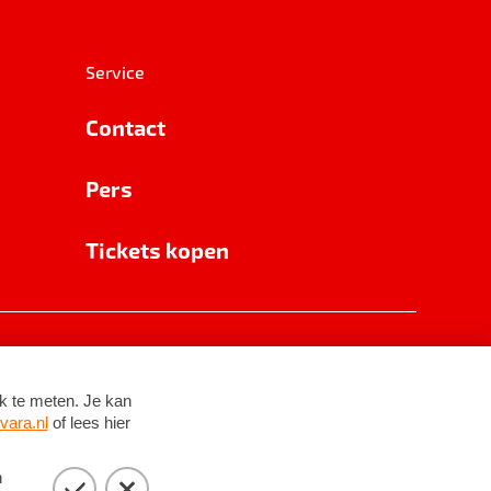
Service
Contact
Pers
Tickets kopen
RSIN 8531 62 402