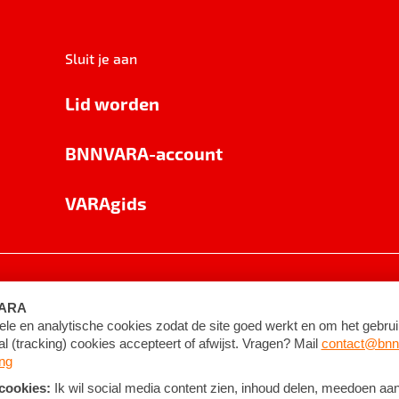
Sluit je aan
Lid worden
BNNVARA-account
VARAgids
voorwaarden
©
2026
BNNVARA