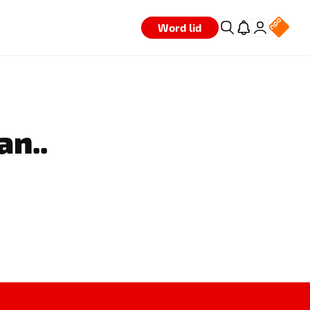
Word lid
an..