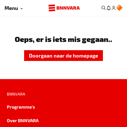
Menu
Oeps, er is iets mis gegaan..
Doorgaan naar de homepage
BNNVARA
Programma's
Over BNNVARA