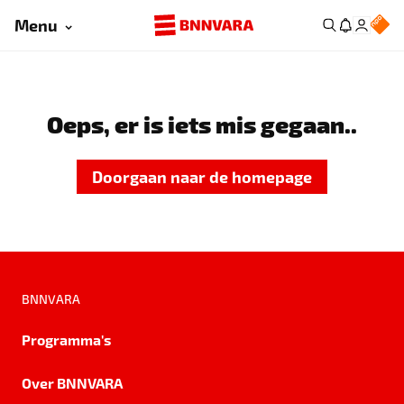
Menu
Oeps, er is iets mis gegaan..
Doorgaan naar de homepage
BNNVARA
Programma's
Over BNNVARA