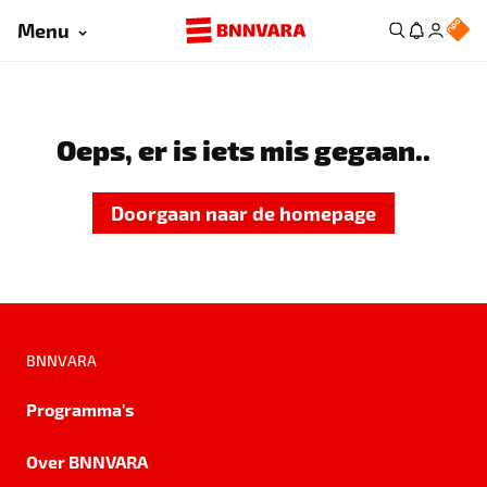
Menu
Oeps, er is iets mis gegaan..
Doorgaan naar de homepage
BNNVARA
Programma's
Over BNNVARA