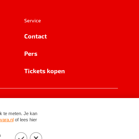
Service
Contact
Pers
Tickets kopen
RSIN 8531 62 402