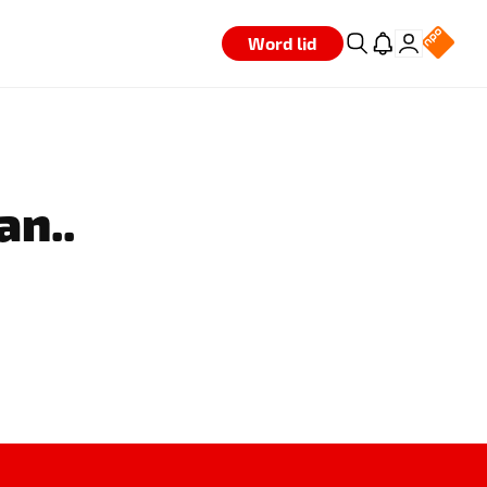
Word lid
an..