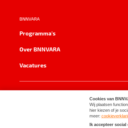
BNNVARA
Programma's
Over BNNVARA
Vacatures
Privacy
Cookie-instellingen
Algemene 