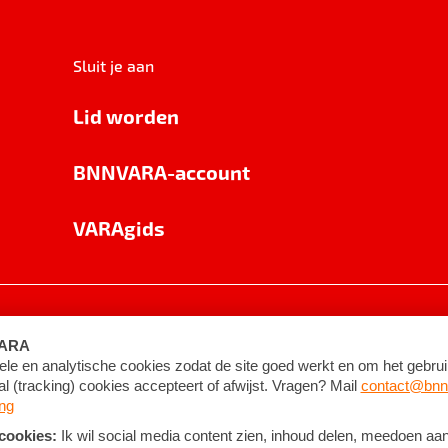
Sluit je aan
Lid worden
BNNVARA-account
VARAgids
voorwaarden
©
2026
BNNVARA