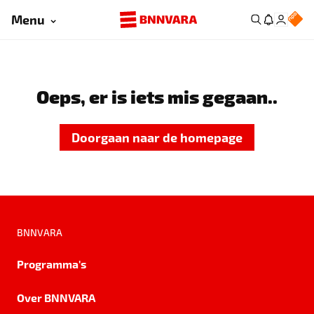
Menu
Oeps, er is iets mis gegaan..
Doorgaan naar de homepage
BNNVARA
Programma's
Over BNNVARA