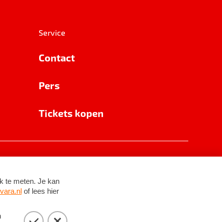
Service
Contact
Pers
Tickets kopen
RSIN 8531 62 402