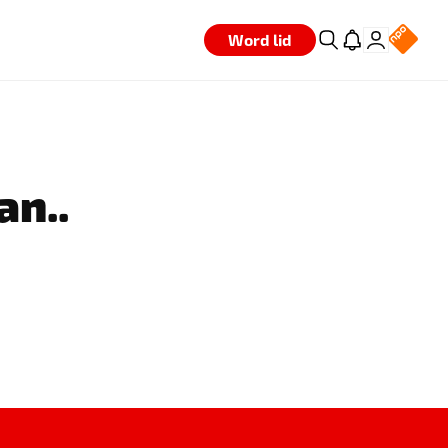
Word lid
an..