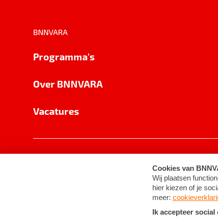
BNNVARA
Programma's
Over BNNVARA
Vacatures
Privacy
Cookie-instellingen
Algemene 