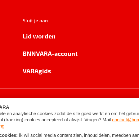
Sluit je aan
Lid worden
BNNVARA-account
VARAgids
voorwaarden
©
2026
BNNVARA