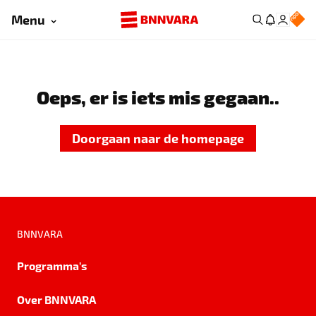
Menu
Oeps, er is iets mis gegaan..
Doorgaan naar de homepage
BNNVARA
Programma's
Over BNNVARA