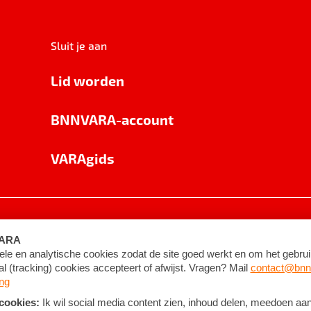
Sluit je aan
Lid worden
BNNVARA-account
VARAgids
voorwaarden
©
2026
BNNVARA