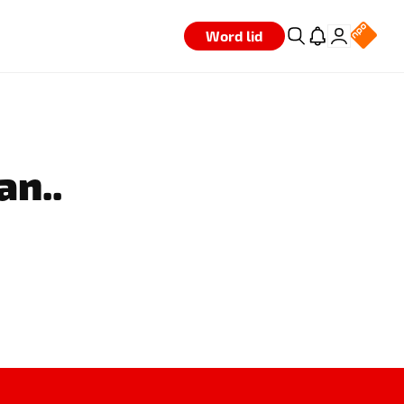
Word lid
an..