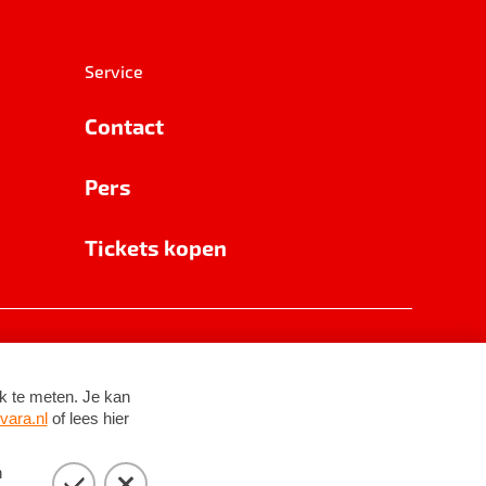
Service
Contact
Pers
Tickets kopen
RSIN 8531 62 402