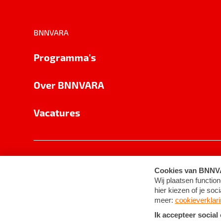
BNNVARA
Programma's
Over BNNVARA
Vacatures
Privacy
Cookie-instellingen
Algemene 