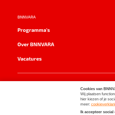
BNNVARA
Programma's
Over BNNVARA
Vacatures
Privacy
Cookie-instellingen
Algemene 