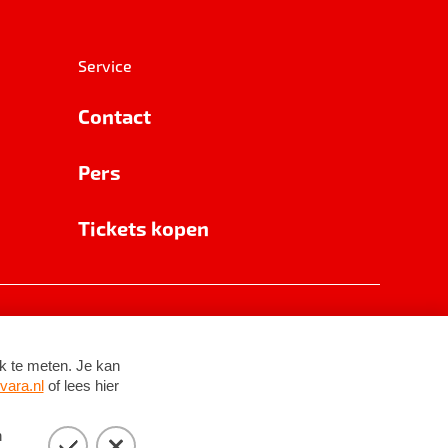
Service
Contact
Pers
Tickets kopen
RSIN 8531 62 402