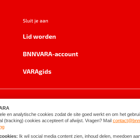
Sluit je aan
Lid worden
BNNVARA-account
VARAgids
voorwaarden
©
2026
BNNVARA