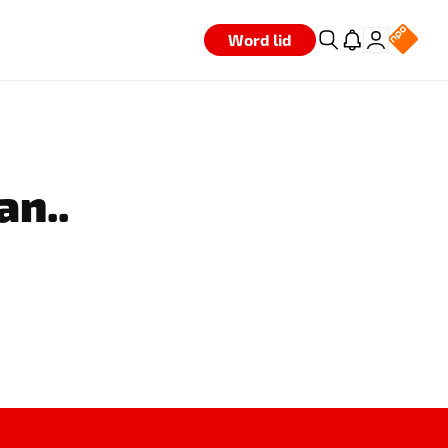
Word lid
an..