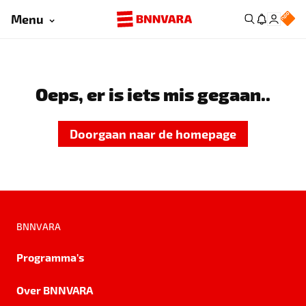
Menu
Oeps, er is iets mis gegaan..
Doorgaan naar de homepage
BNNVARA
Programma's
Over BNNVARA