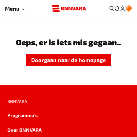
Menu
Oeps, er is iets mis gegaan..
Doorgaan naar de homepage
BNNVARA
Programma's
Over BNNVARA