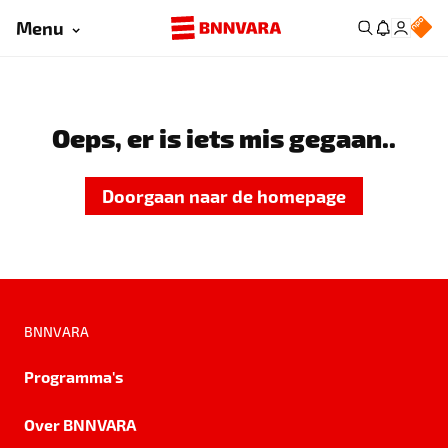
Menu
Oeps, er is iets mis gegaan..
Doorgaan naar de homepage
BNNVARA
Programma's
Over BNNVARA