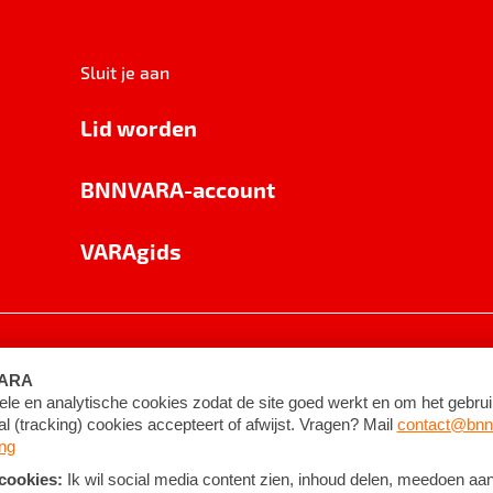
Sluit je aan
Lid worden
BNNVARA-account
VARAgids
voorwaarden
©
2026
BNNVARA