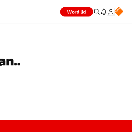
Word lid
an..