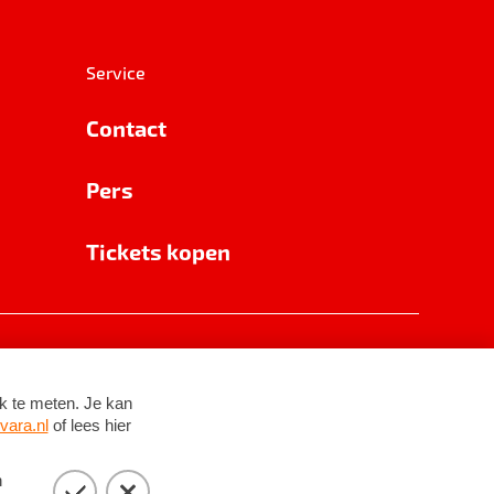
Service
Contact
Pers
Tickets kopen
RSIN 8531 62 402