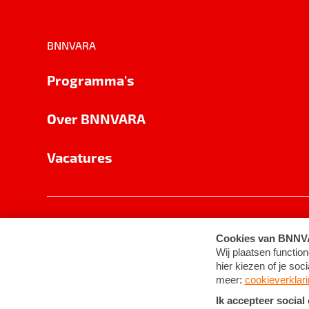
BNNVARA
Programma's
Over BNNVARA
Vacatures
Privacy
Cookie-instellingen
Algemene 