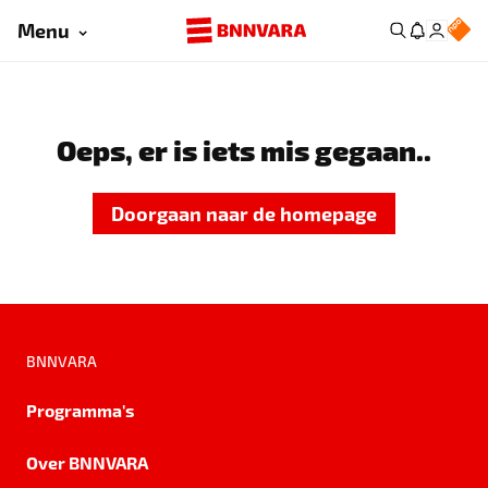
Menu
Oeps, er is iets mis gegaan..
Doorgaan naar de homepage
BNNVARA
Programma's
Over BNNVARA