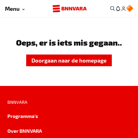
Menu
Oeps, er is iets mis gegaan..
Doorgaan naar de homepage
BNNVARA
Programma's
Over BNNVARA