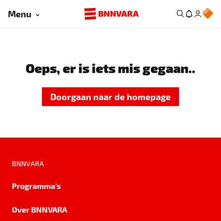
Menu
Oeps, er is iets mis gegaan..
Doorgaan naar de homepage
BNNVARA
Programma's
Over BNNVARA