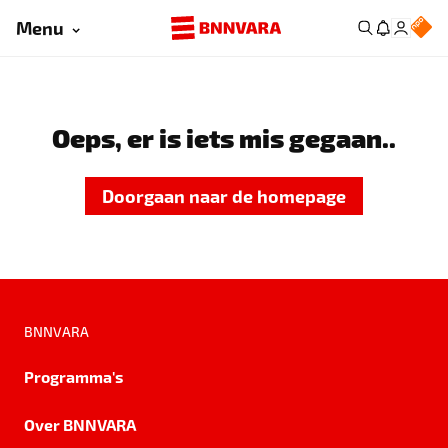
Menu
Oeps, er is iets mis gegaan..
Doorgaan naar de homepage
BNNVARA
Programma's
Over BNNVARA