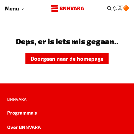
Menu
Oeps, er is iets mis gegaan..
Doorgaan naar de homepage
BNNVARA
Programma's
Over BNNVARA