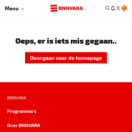
Menu
Oeps, er is iets mis gegaan..
Doorgaan naar de homepage
BNNVARA
Programma's
Over BNNVARA