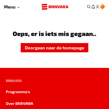
Menu
Oeps, er is iets mis gegaan..
Doorgaan naar de homepage
BNNVARA
Programma's
Over BNNVARA