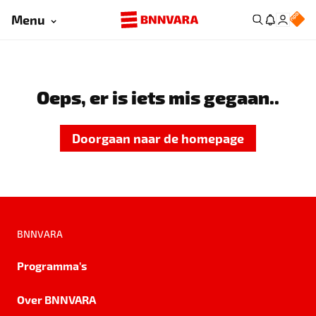
Menu
Oeps, er is iets mis gegaan..
Doorgaan naar de homepage
BNNVARA
Programma's
Over BNNVARA