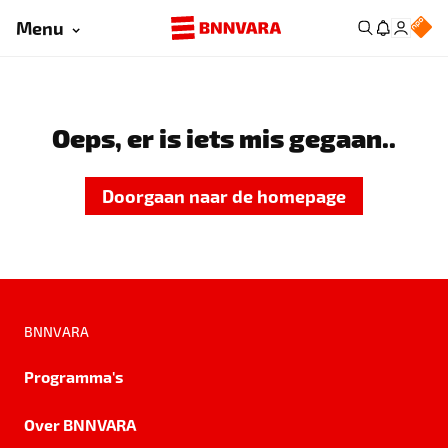
Menu
Oeps, er is iets mis gegaan..
Doorgaan naar de homepage
BNNVARA
Programma's
Over BNNVARA