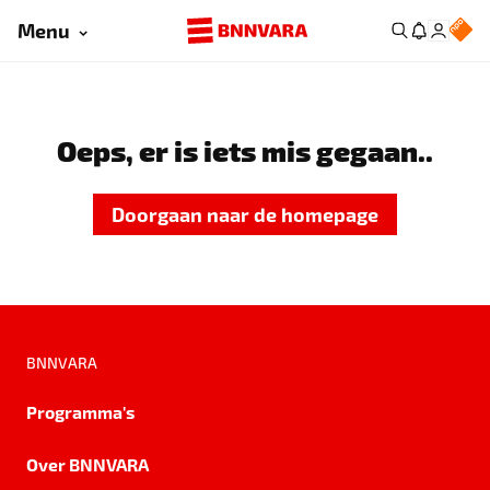
Menu
Oeps, er is iets mis gegaan..
Doorgaan naar de homepage
BNNVARA
Programma's
Over BNNVARA