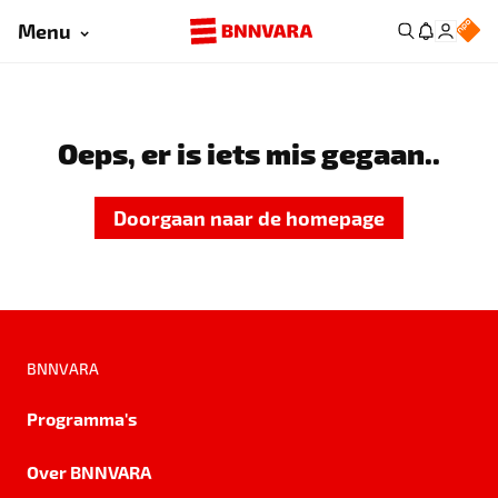
Menu
Oeps, er is iets mis gegaan..
Doorgaan naar de homepage
BNNVARA
Programma's
Over BNNVARA