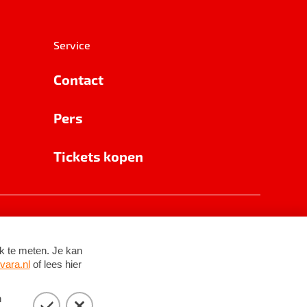
Service
Contact
Pers
Tickets kopen
RSIN 8531 62 402