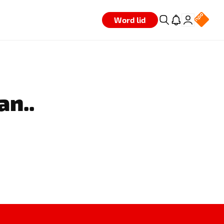
Word lid
an..