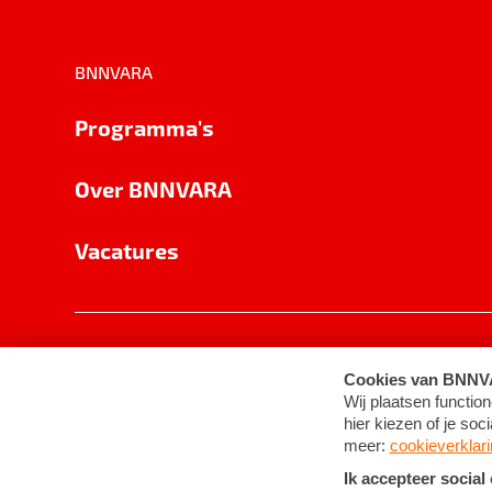
BNNVARA
Programma's
Over BNNVARA
Vacatures
Privacy
Cookie-instellingen
Algemene 