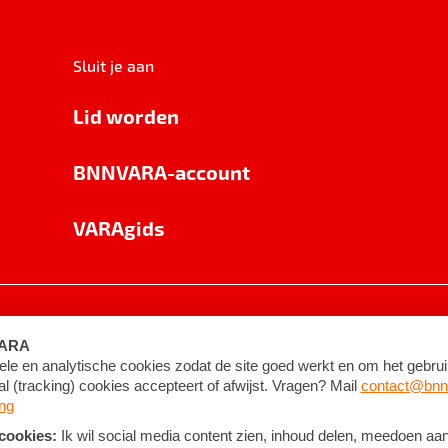
Sluit je aan
Lid worden
BNNVARA-account
VARAgids
voorwaarden
©
2026
BNNVARA