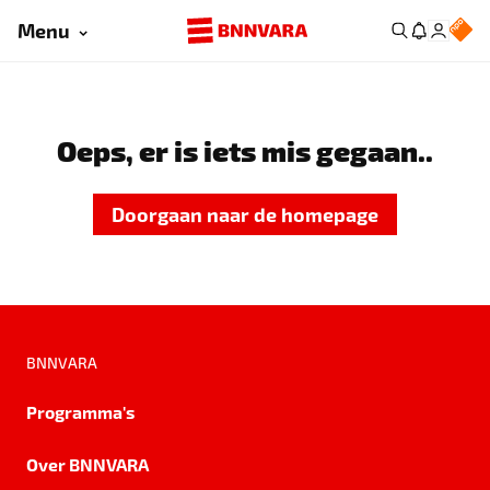
Menu
Oeps, er is iets mis gegaan..
Doorgaan naar de homepage
BNNVARA
Programma's
Over BNNVARA