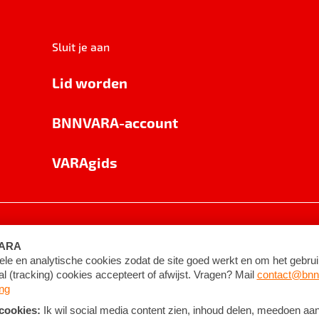
Sluit je aan
Lid worden
BNNVARA-account
VARAgids
voorwaarden
©
2026
BNNVARA