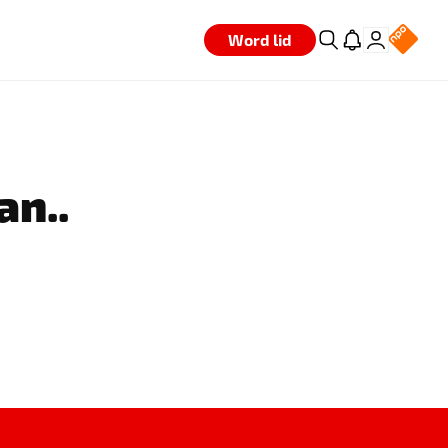
Word lid
an..