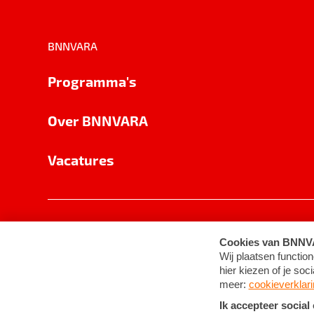
BNNVARA
Programma's
Over BNNVARA
Vacatures
Privacy
Cookie-instellingen
Algemene 