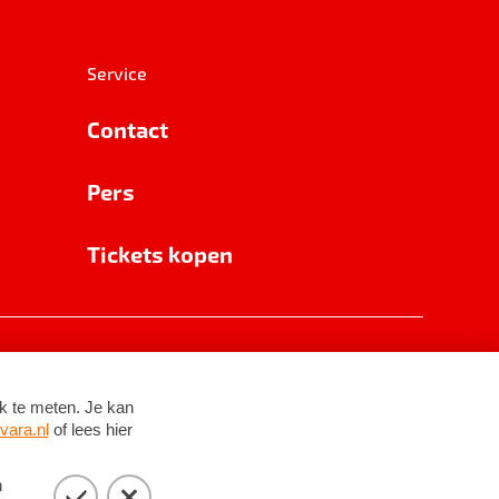
Service
Contact
Pers
Tickets kopen
RSIN 8531 62 402