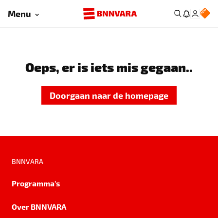
Menu
Oeps, er is iets mis gegaan..
Doorgaan naar de homepage
BNNVARA
Programma's
Over BNNVARA