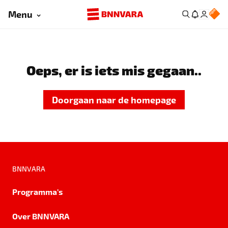
Menu
Oeps, er is iets mis gegaan..
Doorgaan naar de homepage
BNNVARA
Programma's
Over BNNVARA