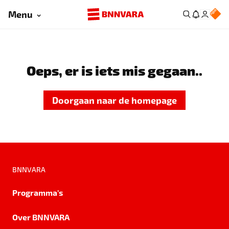
Menu
Oeps, er is iets mis gegaan..
Doorgaan naar de homepage
BNNVARA
Programma's
Over BNNVARA