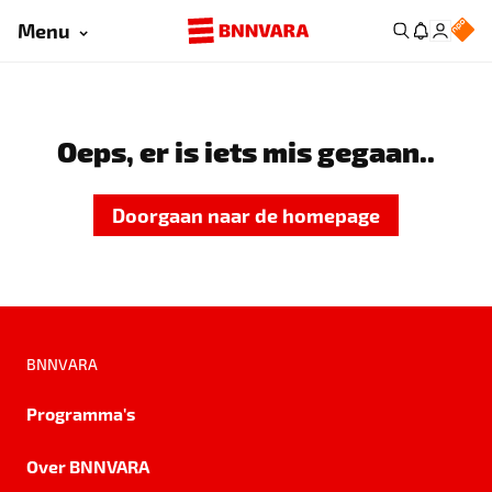
Menu
Oeps, er is iets mis gegaan..
Doorgaan naar de homepage
BNNVARA
Programma's
Over BNNVARA