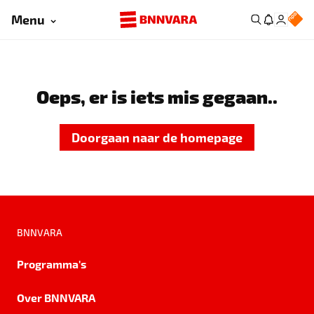
Menu
Oeps, er is iets mis gegaan..
Doorgaan naar de homepage
BNNVARA
Programma's
Over BNNVARA