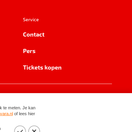
Service
Contact
Pers
Tickets kopen
RSIN 8531 62 402