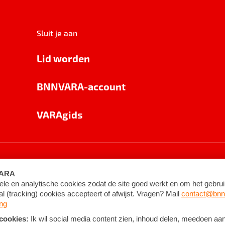
Sluit je aan
Lid worden
BNNVARA-account
VARAgids
voorwaarden
©
2026
BNNVARA