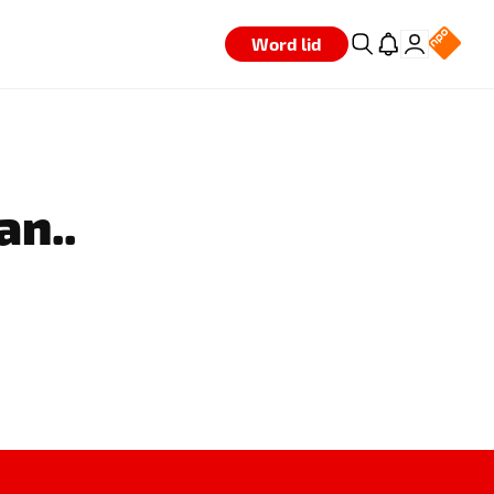
Word lid
an..