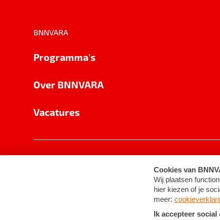
BNNVARA
Programma's
Over BNNVARA
Vacatures
Privacy
Cookie-instellingen
Algemene 