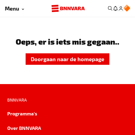
Menu
Oeps, er is iets mis gegaan..
Doorgaan naar de homepage
BNNVARA
Programma's
Over BNNVARA