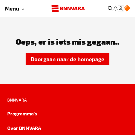
Menu
Oeps, er is iets mis gegaan..
Doorgaan naar de homepage
BNNVARA
Programma's
Over BNNVARA