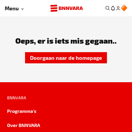
Menu
Oeps, er is iets mis gegaan..
Doorgaan naar de homepage
BNNVARA
Programma's
Over BNNVARA