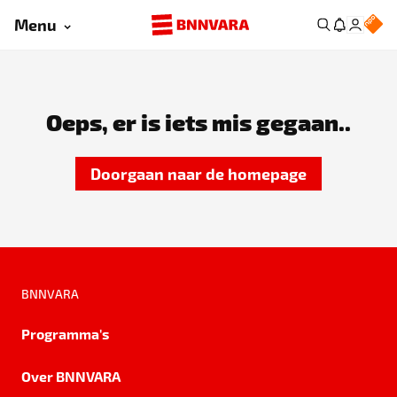
Menu
Oeps, er is iets mis gegaan..
Doorgaan naar de homepage
BNNVARA
Programma's
Over BNNVARA