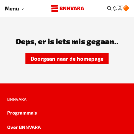
Menu
Oeps, er is iets mis gegaan..
Doorgaan naar de homepage
BNNVARA
Programma's
Over BNNVARA