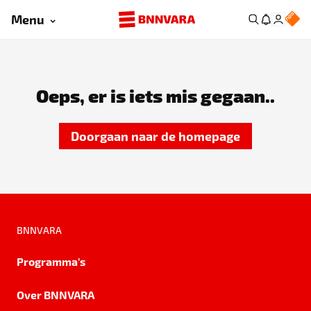
Menu
Oeps, er is iets mis gegaan..
Doorgaan naar de homepage
BNNVARA
Programma's
Over BNNVARA