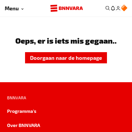
Menu
Oeps, er is iets mis gegaan..
Doorgaan naar de homepage
BNNVARA
Programma's
Over BNNVARA