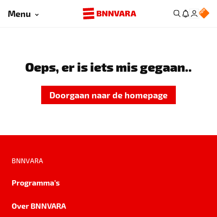
Menu
Oeps, er is iets mis gegaan..
Doorgaan naar de homepage
BNNVARA
Programma's
Over BNNVARA