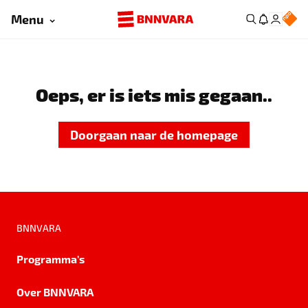
Menu
Oeps, er is iets mis gegaan..
Doorgaan naar de homepage
BNNVARA
Programma's
Over BNNVARA