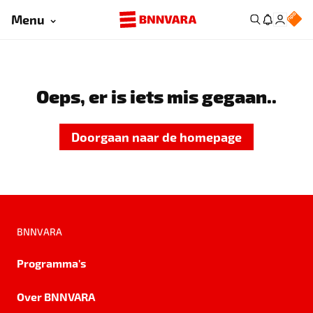
Menu
Oeps, er is iets mis gegaan..
Doorgaan naar de homepage
BNNVARA
Programma's
Over BNNVARA