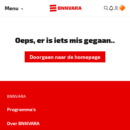
Menu
Oeps, er is iets mis gegaan..
Doorgaan naar de homepage
BNNVARA
Programma's
Over BNNVARA