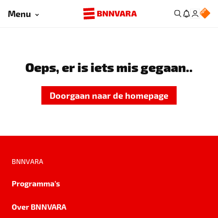
Menu
Oeps, er is iets mis gegaan..
Doorgaan naar de homepage
BNNVARA
Programma's
Over BNNVARA