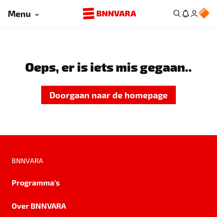
Menu
Oeps, er is iets mis gegaan..
Doorgaan naar de homepage
BNNVARA
Programma's
Over BNNVARA