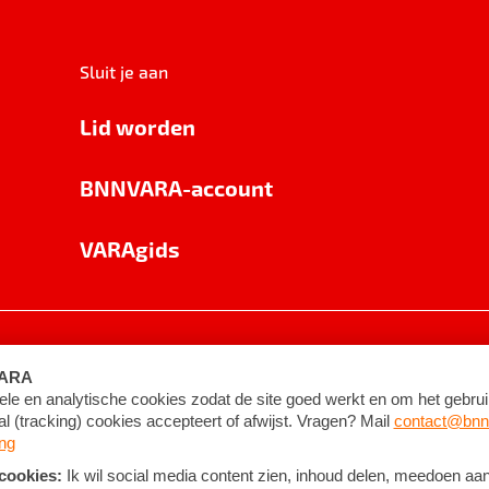
Sluit je aan
Lid worden
BNNVARA-account
VARAgids
voorwaarden
©
2026
BNNVARA