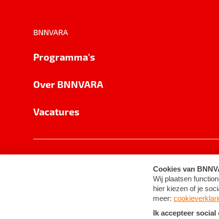
BNNVARA
Programma's
Over BNNVARA
Vacatures
Privacy
Cookie-instellingen
Algemene 