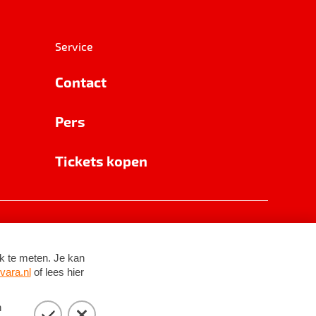
Service
Contact
Pers
Tickets kopen
RSIN 8531 62 402