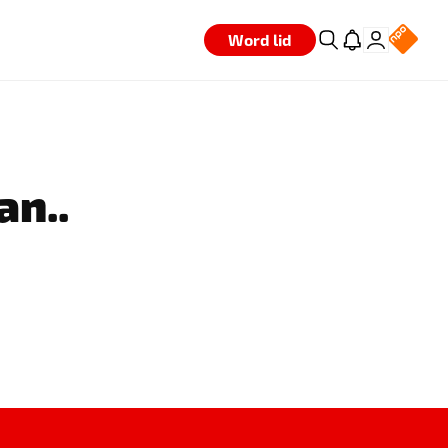
Word lid
an..