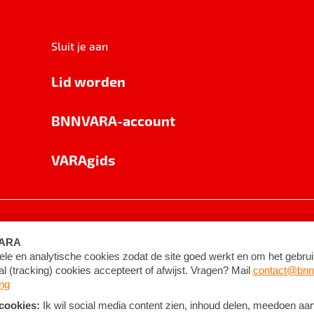
Sluit je aan
Lid worden
BNNVARA-account
VARAgids
voorwaarden
©
2026
BNNVARA