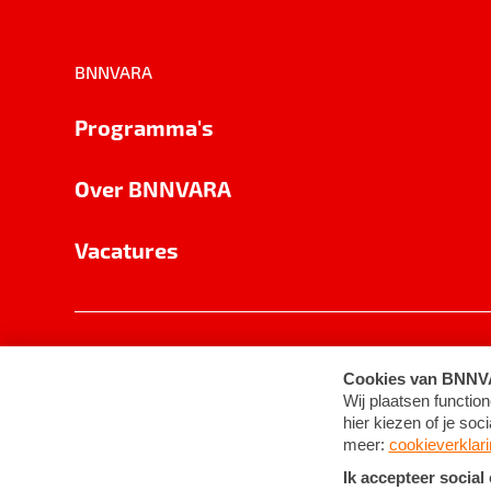
BNNVARA
Programma's
Over BNNVARA
Vacatures
Privacy
Cookie-instellingen
Algemene 