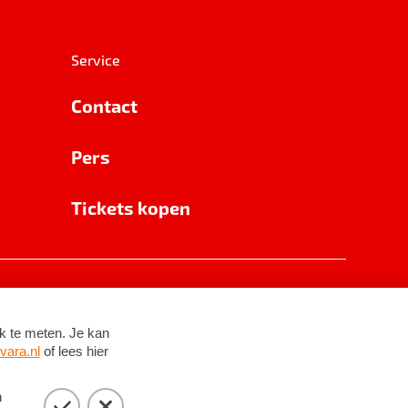
Service
Contact
Pers
Tickets kopen
RSIN 8531 62 402