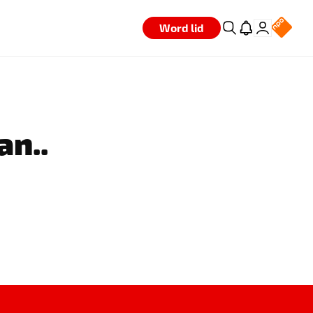
Word lid
an..